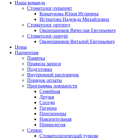
Наша команда
Стоматолог-терапевт
Коршунова Юлия Игоревна
Истратова Надежда Михайловна
Cтоматолог ортопед
Оконешников Вячеслав Евгеньевич
Cтоматолог-хирург
Оконешников Виталий Евгеньевич
Цены
Пациентам
Памятка
Правила записи
Подготовка
Внутренний распорядок
Порядок оплаты
Программы лояльности
Семейная
Друзья
Соседи
Гигиена
Пенсионеры
Накопительная
Привилегия
Cервис
Стоматологический туризм