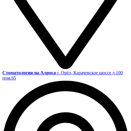
Cтоматология на Алроса
г. Орёл, Карачевское шоссе д.100
пом.65