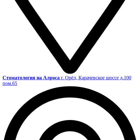
Cтоматология на Алроса
г. Орёл, Карачевское шоссе д.100
пом.65