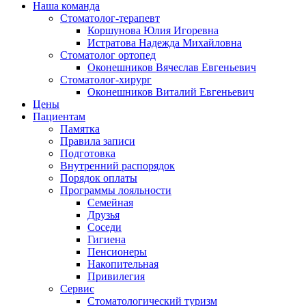
Наша команда
Стоматолог-терапевт
Коршунова Юлия Игоревна
Истратова Надежда Михайловна
Cтоматолог ортопед
Оконешников Вячеслав Евгеньевич
Cтоматолог-хирург
Оконешников Виталий Евгеньевич
Цены
Пациентам
Памятка
Правила записи
Подготовка
Внутренний распорядок
Порядок оплаты
Программы лояльности
Семейная
Друзья
Соседи
Гигиена
Пенсионеры
Накопительная
Привилегия
Cервис
Стоматологический туризм